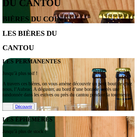
DU CANTOU
BIÈRES DU COIN
!
LES BIÈRES DU
CANTOU
LES PERMANENTES
Jusqu’à plus soif !
A travers ces bières, on vous amène découvrir un petit bout de chez
nous, l’Aubrac. A déguster, au bord d’une boralde, après une
randonnée dans les estives ou près du cantou pendant la tourmente.
Découvrir
LES ÉPHÉMÈRES
Jusqu’à plus de stock !